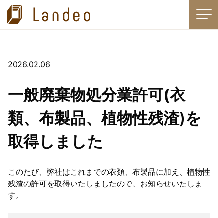
HOME
ニュース
お知らせ
一般廃棄物処分業許可(衣類、布製品、植物性残渣)を取得しました
2026.02.06
衣類回収
一般廃棄物処分業許可(衣
製品
類、布製品、植物性残渣)を
再生ブラスト材
取得しました
改良土（再生埋戻し材）
乾燥砂、特殊砂
このたび、弊社はこれまでの衣類、布製品に加え、植物性
残渣の許可を取得いたしましたので、お知らせいたしま
青森砂ルナサンド
す。
ケーエムマテリアル社製ブラスト材