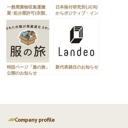
一般廃棄物収集運搬
日本格付研究所(JCR)
業･処分業許可(衣類、
からポジティブ・イン
会社概要
布製品)を取得しまし
パクト・ファイナンス
た
(PIF)認証を受けまし
主な取引先
た
アクセス
資料ダウンロード
特設ページ「服の旅」
新代表就任のお知らせ
お問い合わせ
公開のお知らせ
樽前事業所
0144-68-2200
Company profile
沼ノ端事業所