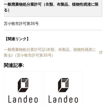
一般廃棄物処分業許可（衣類、布製品、植物性残渣に限
リサイクル
る）
苫小牧市許可第35号
繊維リサイクル
鉱さい（ブラスト材）リサイクル
【関連リンク】
無機性汚泥リサイクル
一般廃棄物処分業許可証(衣類、布製品、植物性残差に
燃え殻・ばいじん リサイクル
限る)（苫小牧市許可第35号）
関連記事:
料金表
お知らせ
お客様の声
会社概要