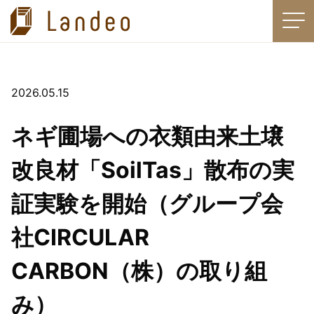
HOME
ニュース
お知らせ
ネギ圃場への衣類由来土壌改良材「SoilTas」散布の実証実験を開始（グループ会社CIRCULAR CARBON（株）の取り組み）
2026.05.15
衣類回収
ネギ圃場への衣類由来土壌
製品
改良材「SoilTas」散布の実
再生ブラスト材
証実験を開始（グループ会
改良土（再生埋戻し材）
社CIRCULAR
乾燥砂、特殊砂
CARBON（株）の取り組
青森砂ルナサンド
ケーエムマテリアル社製ブラスト材
み）