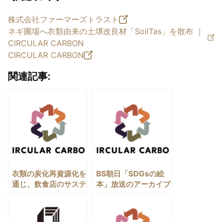
0144-84-8688
株式会社ファーマーズトラスト
ネギ圃場へ衣類由来の土壌改良材「SoilTas」を散布 ｜
CIRCULAR CARBON
CIRCULAR CARBON
関連記事:
衣類の炭化再資源化を
BS朝日「SDGsの絵
通じ、飲食店のサステ
本」放送のアーカイブ
ナビリティ推進へ（グ
動画が公開されました
ループ会社
（グループ会社
CIRCULAR
CIRCULAR