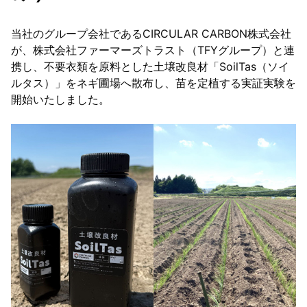
リサイクル
当社のグループ会社であるCIRCULAR CARBON株式会社
が、株式会社ファーマーズトラスト（TFYグループ）と連
携し、不要衣類を原料とした土壌改良材「SoilTas（ソイ
繊維リサイクル
ルタス）」をネギ圃場へ散布し、苗を定植する実証実験を
鉱さい（ブラスト材）リサイクル
開始いたしました。
無機性汚泥リサイクル
燃え殻・ばいじん リサイクル
料金表
お知らせ
お客様の声
会社概要