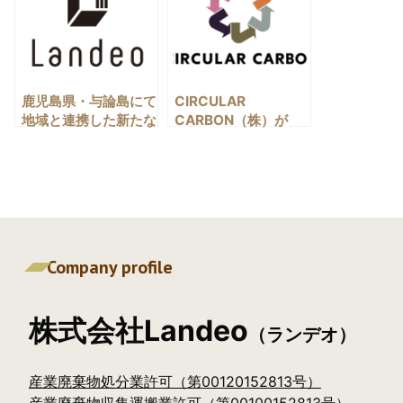
CARBON（株）の取
CARBON（株）の取
り組み）
り組み）
鹿児島県・与論島にて
CIRCULAR
地域と連携した新たな
CARBON（株）が
農業事業 「アグリタ
「みなと環境にやさし
ス・ゆんぬ・プロジェ
い事業者会議
クト」スタートのお知
（MECC）」に加盟
らせ
Company profile
株式会社Landeo
（ランデオ）
産業廃棄物処分業許可（第00120152813号）