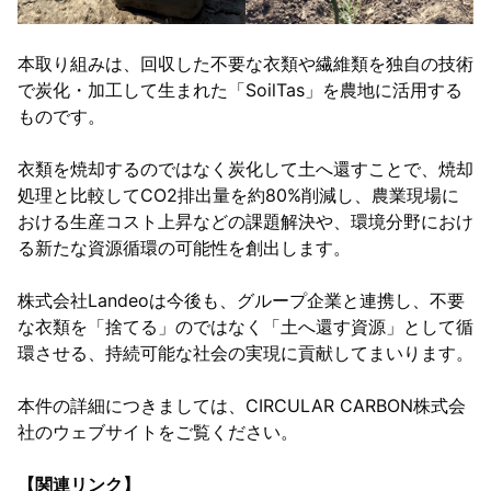
本取り組みは、回収した不要な衣類や繊維類を独自の技術
会社概要
で炭化・加工して生まれた「SoilTas」を農地に活用する
主な取引先
ものです。
アクセス
衣類を焼却するのではなく炭化して土へ還すことで、焼却
処理と比較してCO2排出量を約80%削減し、農業現場に
資料ダウンロード
おける生産コスト上昇などの課題解決や、環境分野におけ
る新たな資源循環の可能性を創出します。
お問い合わせ
株式会社Landeoは今後も、グループ企業と連携し、不要
な衣類を「捨てる」のではなく「土へ還す資源」として循
環させる、持続可能な社会の実現に貢献してまいります。
樽前事業所
0144-68-2200
本件の詳細につきましては、CIRCULAR CARBON株式会
社のウェブサイトをご覧ください。
沼ノ端事業所
【関連リンク】