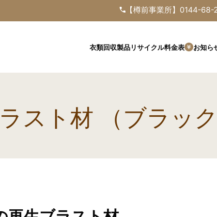
【樽前事業所】
0144-68-
料金表
衣類回収
製品
リサイクル
お知ら
ラスト材 （ブラック
の再生ブラスト材