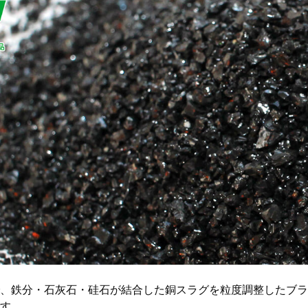
、鉄分・石灰石・硅石が結合した銅スラグを粒度調整したブラ
す。