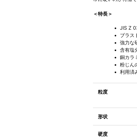
＜特長＞
JIS 
ブラス
強力な
含有塩
銅カラ
粉じん
利用済
粒度
形状
硬度