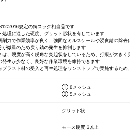
Z 0312:2016規定の銅スラグ相当品です
ト処理に適した硬度、グリット形状を有しています
研削力で作業効率が良く、強固なミルスケールや浸食錆の除去
分が微量のため戻り錆の発生を抑制します
ミは、硬度が高く鋭角な突起状をしているため、打痕が大きく
の発生が少なく、良好な作業環境を維持できます
みブラスト材の受入と再生処理をワンストップで実施するため
① 8メッシュ
② 5メッシュ
グリット状
モース硬度 6以上