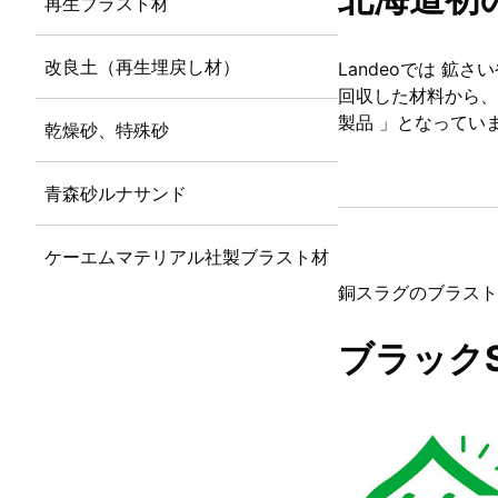
再生ブラスト材
改良土（再生埋戻し材）
Landeoでは 
回収した材料から、「
製品
」となってい
乾燥砂、特殊砂
青森砂ルナサンド
ケーエムマテリアル社製ブラスト材
銅スラグのブラスト
ブラックS