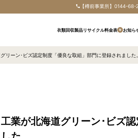
【樽前事業所】
0144-68-
料金表
衣類回収
製品
リサイクル
お知ら
グリーン･ビズ認定制度「優良な取組」部門に登録されました
工業が北海道グリーン･ビズ認
ました。