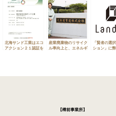
北海サンド工業はエコ
産業廃棄物のリサイク
「賢者の選択
アクション２１認証を
ル率向上と、エネルギ
ション」に弊
取得しました
ーのグリーン化を目指
しました
す
【樽前事業所】