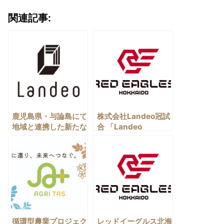
関連記事:
会社概要
主な取引先
アクセス
資料ダウンロード
鹿児島県・与論島にて
株式会社Landeo冠試
地域と連携した新たな
合 「Landeo
お問い合わせ
農業事業 「アグリタ
presents レッドイー
ス・ゆんぬ・プロジェ
グルス北海道 VS
クト」スタートのお知
H.C.栃木日光アイス
樽前事業所
らせ
バックス」開催のお知
0144-68-2200
らせ
沼ノ端事業所
循環型農業プロジェク
レッドイーグルス北海