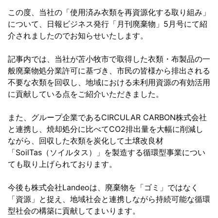
この度、当社の「使用済み衣類を再資源化する取り組み」
リサイクル
について、日報ビジネス発行「月刊廃棄物」5月号にて紹
介されましたのでお知らせいたします。
繊維リサイクル
記事内では、当社が苫小牧市で取得した衣類・布製品の一
鉱さい（ブラスト材）リサイクル
般廃棄物処分業許可に基づき、市民の皆様から排出される
不要な衣類を回収し、地域における未利用資源の有効活用
無機性汚泥リサイクル
に貢献している点をご紹介いただきました。
燃え殻・ばいじん リサイクル
また、グループ企業であるCIRCULAR CARBON株式会社
と連携し、焼却処分に比べてCO2排出量を大幅に削減し
料金表
ながら、回収した衣類を炭化して土壌改良材
「SoilTas（ソイルタス）」を製造する循環型事業につい
お知らせ
ても取り上げられております。
今後も株式会社Landeoは、廃棄物を「ゴミ」ではなく
お客様の声
「資源」と捉え、地域社会と連携しながら持続可能な循環
型社会の構築に貢献してまいります。
会社概要