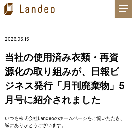
HOME
ニュース
メディア掲載
当社の使用済み衣類・再資源化の取り組みが、日報ビジネス発行「月刊廃棄物」5月号に紹介されました
2026.05.15
衣類回収
当社の使用済み衣類・再資
製品
源化の取り組みが、日報ビ
再生ブラスト材
ジネス発行「月刊廃棄物」5
改良土（再生埋戻し材）
月号に紹介されました
乾燥砂、特殊砂
青森砂ルナサンド
いつも株式会社Landeoのホームページをご覧いただき、
ケーエムマテリアル社製ブラスト材
誠にありがとうございます。