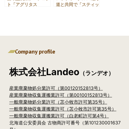
0144-84-8688
ト「アグリタス
道と共同で「スティッ
（AGRI-TAS）」専用
ク リユース プロジェ
ウェブサイト公開のお
クト」を開始します
知らせ
Company profile
株式会社Landeo
（ランデオ）
産業廃棄物処分業許可（第00120152813号）
産業廃棄物収集運搬業許可（第00100152813号）
一般廃棄物処分業許可（苫小牧市許可第35号）
一般廃棄物収集運搬業許可（苫小牧市許可第35号）
一般廃棄物収集運搬業許可（白老町許可第4号）
北海道公安委員会 古物商許可番号（第101230001637