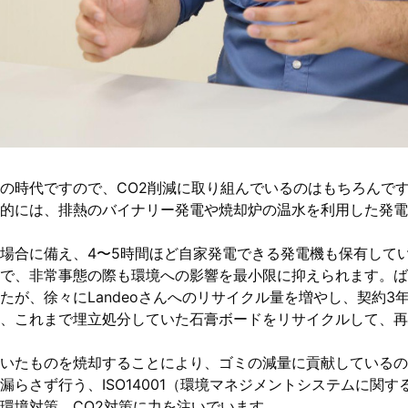
の時代ですので、CO2削減に取り組んでいるのはもちろんで
的には、排熱のバイナリー発電や焼却炉の温水を利用した発電
場合に備え、4〜5時間ほど自家発電できる発電機も保有して
で、非常事態の際も環境への影響を最小限に抑えられます。ばい
たが、徐々にLandeoさんへのリサイクル量を増やし、契約3
、これまで埋立処分していた石膏ボードをリサイクルして、再
いたものを焼却することにより、ゴミの減量に貢献しているの
漏らさず行う、ISO14001（環境マネジメントシステムに関
環境対策、CO2対策に力を注いでいます。