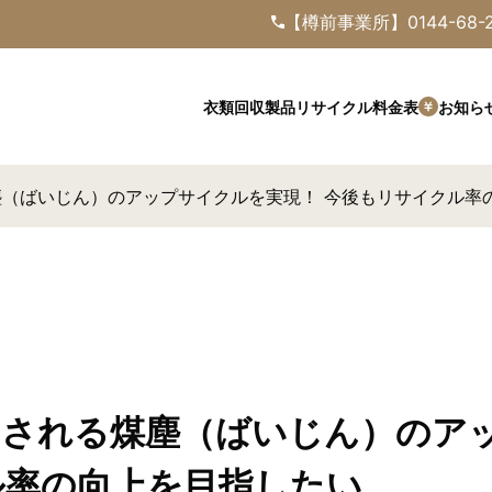
【樽前事業所】
0144-68-
料金表
衣類回収
製品
リサイクル
お知ら
（ばいじん）のアップサイクルを実現！ 今後もリサイクル率
される煤塵（ばいじん）のアッ
ル率の向上を目指したい